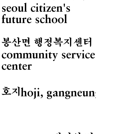
seoul citizen's
future school
봉산면 행정복지센터
community service
center
호지
hoji, gangneung