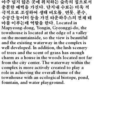
아주 멀지 않은 곳에 위치하는 숲속의 집으로서
충분한 매력을 가진다. 단지내 수로는 더욱 적
극적으로 조성하여 생태 비오톱, 연못, 분수,
수공간 놀이터 등을 가진 타운하우스의 전체 테
마를 이루는데 역할을 한다.
Located in
Mapyeong-dong, Yongin, Gyeonggi-do, the
townhouse is located at the edge of a valley
on the mountainside, so the view is beautiful
and the existing waterway in the complex is
well developed. In addition, the lush scenery
of trees and the scent of grass has enough
charm as a house in the woods located not far
from the city center. The waterway within the
complex is more actively created to play a
role in achieving the overall theme of the
townhouse with an ecological biotope, pond,
fountain, and water playground.