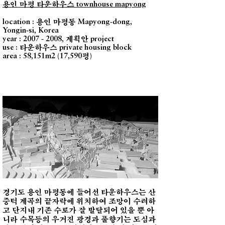
용인 마평 타운하우스
townhouse mapyong
용인 마평동
location :
Mapyong-dong,
Yongin-si, Korea
계획안
year :
2007 - 2008
,
project
타운하우스
use :
private housing block
평
area : 58,151m2 (17,590
)
경기도 용인 마평동에 들어선 타운하우스는 산
중턱 계곡의 끝자락에 위치하여 조망이 수려하
고 단지내 기존 수로가 잘 발달되어 있을 뿐 아
니라 수목등의 우거진 광경과 풀향기는 도심과