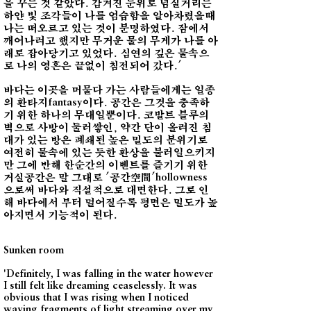
을 꾸는 것 같았다. 감겨진 눈위로 넘실거리는
하얀 빛 조각들이 나를 엄습함을 알아차렸을때
나는 떠오르고 있는 것이 분명하였다. 잠에서
깨어나려고 했지만 무거운 물의 무게가 나를 아
래로 잡아당기고 있었다. 심연의 깊은 물속으
로 나의 영혼은 끝없이 침전되어 갔다.'
바다는 이곳을 머물다 가는 사람들에게는 일종
의 환타지
이다. 공간은 그것을 충족하
fantasy
기 위한 하나의 무대일뿐이다. 코발트 블루의
벽으로 사방이 둘러쌓인, 약간 단이 올려진 침
대가 있는 방은 폐쇄된 높은 밀도의 분위기로
여전히 물속에 있는 듯한 환상을 불러일으키지
만 그에 반해 한순간의 이벤트를 즐기기 위한
거실공간은 말 그대로 '공간空間'
hollowness
으로써 바다와 직설적으로 대면한다. 그로 인
해 바다에서 부터 멀어질수록 평면은 밀도가 높
아지면서 기능적이 된다.
Sunken room
'Definitely, I was falling in the water however
I still felt like dreaming ceaselessly. It was
obvious that I was rising when I noticed
waving fragments of light streaming over my