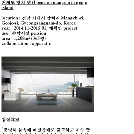
거제도 망치 펜션
pension mangchi in geoje
island
경남 거제시 망치리
location :
Mangchi-ri,
Geoje-si, Gyeongsangnam-do, Korea
계획안
year :
2014.11-2015.01
,
project
숙박시설
use :
pension
평
area : 1,208
m²
(365
)
collaboration : apparat-c
침실沈室
'분명히 물속에 빠졌음에도 불구하고 계속 꿈