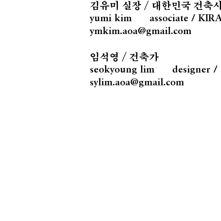
김유미 실장 / 대한민국 건축
yumi kim
associate / KIR
ymkim.aoa@gmail.com
임석영 / 건축가
seokyoung lim designer
/ 
sylim.aoa@gmail.com