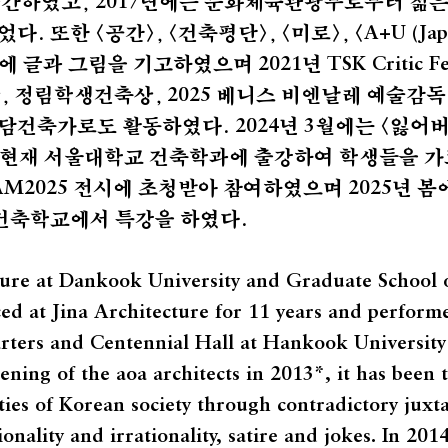
출간하였고,
년에는 문화체육관광부로부터 젊은
2017
. 또한 <공간>, <건축평단>, <미로>, <
A+U (Jap
체에 글과 그림을 기고하였으며
년
2021
TSK Critic F
, 정림학생건축상,
베니스 비엔날레 예술감독
2025
꿈담건축가로도 활동하였다.
년
월에는 <잃어
2024
3
 현재 서울대학교 건축학과에 출강하여 학생들을 가
전시에 초청받아 참여하였으며
년 봄
M2025
2025
건축학교에서 특강을 하였다.
ture at Dankook University and Graduate Scho
ol 
ed at Jina Architecture for 11 years and perform
ters and Centennial Hall at Hankook University 
ening of the aoa architects in 2013*, it has been 
ies of Korean society through contradictory juxt
onality and irrationality, satire and jokes. In 201