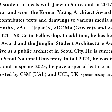
 student projects with Jaewon Suh>, and in 2017,
year and won 'the Korean Young Architect Award' 
contributes texts and drawings to various media
yrinth>, <A+U (Japan)>, <DOMa (Greece)> and <
2021 TSK Critic Fellowship. In addition, he has b
s Award and the Junglim Student Architecture Aw
ve as a public architect in Seoul City. He is curre
 Seoul National University. In fall 2024, he was i
and in spring 2025, he gave a special lecture at 
-hosted by CSM (UAL) and UCL, UK.
*partner Euihaing Lee