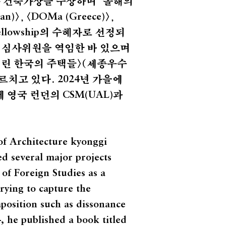
 건축가상을 수상하며 '올해의
>, <
>,
an)
DOMa (Greece)
의 수혜자로 선정되
ellowship
 심사위원을 역임한 바 있으며
버린 한국의 주택들>(세종우수
르치고 있다.
년 가을에
2024
에 영국 런던의
과
CSM(UAL)
of Architecture kyonggi
ed several major projects
of Foreign Studies as a
trying to capture the
aposition such as dissonance
4, he published a book titled