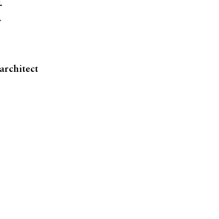
사
A
architect