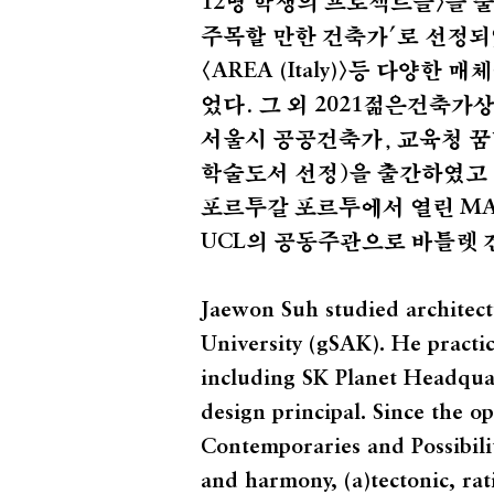
명 학생의 프로젝트들>을 
12
주목할 만한 건축가'로 선정되었다
<
>등 다양한 매
AREA (Italy)
었다. 그 외
젊은건축가상
2021
서울시 공공건축가, 교육청 
학술도서 선정)을 출간하였고
포르투갈 포르투에서 열린
MA
의 공동주관으로 바틀렛 
UCL
Jaewon Suh studied architec
University (gSAK). He practic
including SK Planet Headquar
design principal. Since the op
Contemporaries and Possibilit
and harmony, (a)tectonic, rati