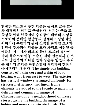
단순한 박스로 이루진 건물은 동서로 얇은 코어
와 내력벽의 외피로 구성된다. 외피는 구조 효
율성을 위해 일률적인 수직창이 배열되고 명품
스토어의 동네인 청담동의 섬세하고 상업적인
이미지에 부합하기 위해 선적인 프레임 요소가
입면에 추가되어 건물을 보다 가볍고 세련된 공
예품의 이미지가 되도록 한다. 도로의 경사에
따라 북측으로 일부 노출된 지하 선큰벽과 콘트
리트 난간벽의 기다란 면과 상층부 입면의 후퇴
는 대지의 조건을 자연스럽게 해결하며 건물의
아이덴티티가 된다.
The simple box building
consists of a thin core and a skin of load-
bearing walls from east to west. The exterior
has vertical windows arranged uniformly for
structural efficiency, and linear frame
elements are added to the façade to match the
delicate and commercial image of
Cheongdam-dong, a neighborhood of luxury
stores, giving the building the image of a
lighter and more sophisticated craft. The