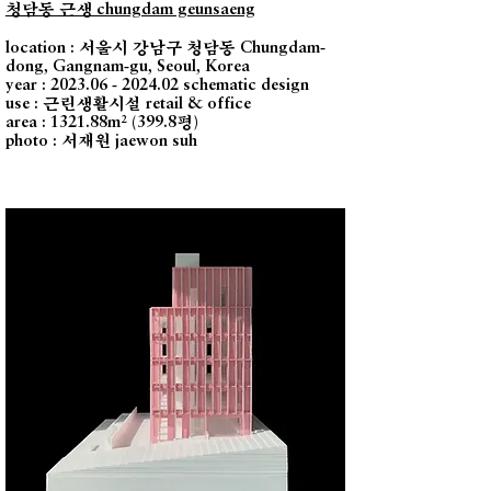
청담동 근생
chungdam geunsaeng
서울시 강남구 청담동
location :
Chungdam-
dong, Gangnam-gu, Seoul, Korea
year :
2023.06 - 2024.02
schematic design
근린생활시설
use :
retail & office
평
area : 1321.88m² (399.8
)
서재원
photo :
jaewon suh​